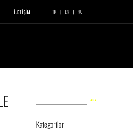
TR
|
EN
|
RU
İLETİŞİM
ETKİNLİKLER
KAMPANYALAR
LE
Search
ARA
Kategoriler