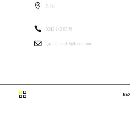
2. Kat
0242 240 88 76
gazialperken07@hotmail.com
NE