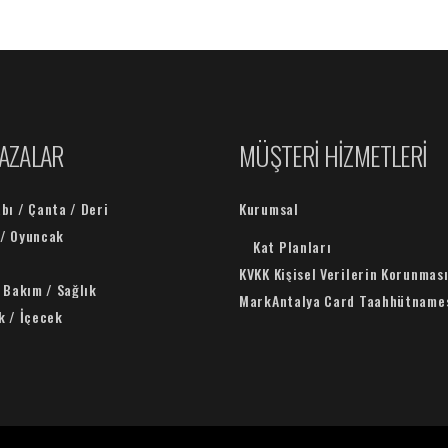
AZALAR
MÜŞTERİ HİZMETLERİ
bı / Çanta / Deri
Kurumsal
/ Oyuncak
Kat Planları
KVKK Kişisel Verilerin Korunmas
l Bakım / Sağlık
MarkAntalya Card Taahhütname
k / İçecek