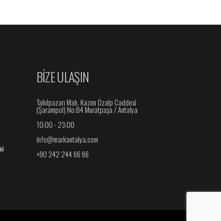
BİZE ULAŞIN
Tahılpazarı Mah. Kazım Özalp Caddesi
(Şarampol) No:84 Muratpaşa / Antalya
10:00 - 23:00
ı
info@markantalya.com
si
+90 242 244 66 66