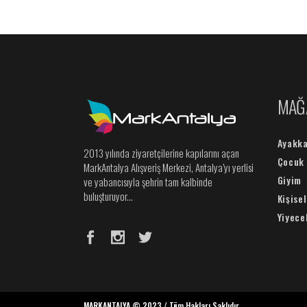
MAĞ
Ayakka
2013 yılında ziyaretçilerine kapılarını açan
Çocuk 
MarkAntalya Alışveriş Merkezi, Antalya’yı yerlisi
Giyim
ve yabancısıyla şehrin tam kalbinde
buluşturuyor...
Kişise
Yiyece
MARKANTALYA © 2023 / Tüm Hakları Saklıdır